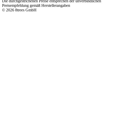
Die durchgestrichenen Preise entsprechen der unverbindlichen
Preisempfehlung gemäß Herstellerangaben
© 2026 8trees GmbH